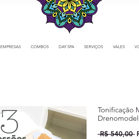
EMPRESAS
COMBOS
DAY SPA
SERVIÇOS
VALES
V
Tonificação 
Drenomodela
P
 R$ 540,00 