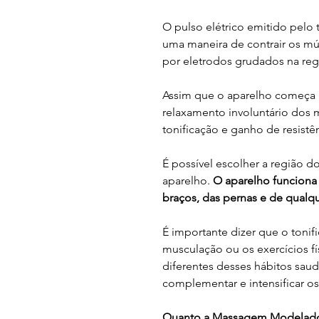
O pulso elétrico emitido pelo
uma maneira de contrair os mú
por eletrodos grudados na regi
Assim que o aparelho começa a
relaxamento involuntário dos
tonificação e ganho de resistên
É possível escolher a região d
aparelho.
O aparelho funcion
braços, das pernas e de qualqu
É importante dizer que o tonif
musculação ou os exercícios fí
diferentes desses hábitos saud
complementar e intensificar os 
Quanto a Massagem Modelado