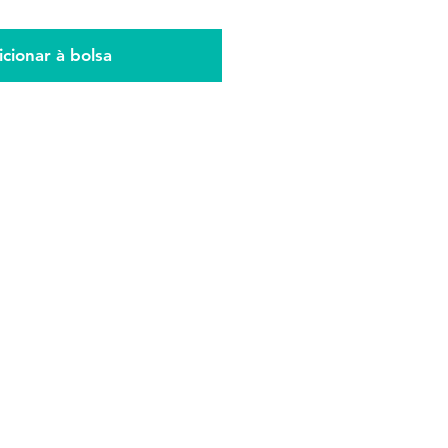
ormal
promocional
cionar à bolsa