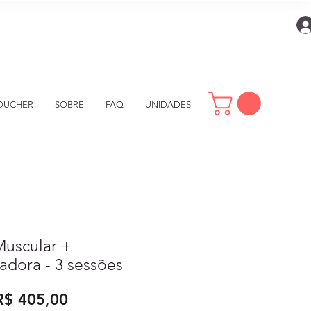
OUCHER
SOBRE
FAQ
UNIDADES
Muscular +
dora - 3 sessões
reço
Preço
R$ 405,00