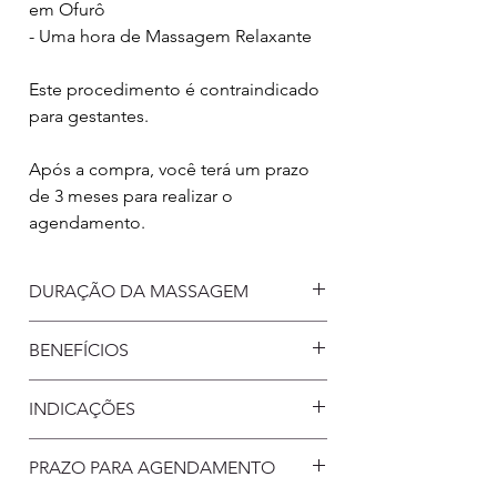
em Ofurô
- Uma hora de Massagem Relaxante
Este procedimento é contraindicado
para gestantes.
Após a compra, você terá um prazo
de 3 meses para realizar o
agendamento.
DURAÇÃO DA MASSAGEM
1h30m (uma hora e trinta minutos)
BENEFÍCIOS
Mais do que uma operação de
INDICAÇÕES
limpeza corporal, o ofurô é uma
verdadeira terapia para a mente,
Problemas de pressão
PRAZO PARA AGENDAMENTO
corpo e espírito. O propósito
Dificuldades intestinais