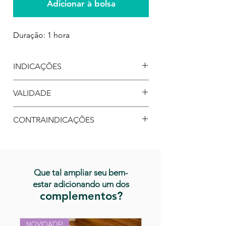
Adicionar à bolsa
Duração: 1 hora
INDICAÇÕES
VALIDADE
Após a comprovação de pagamento,
CONTRAINDICAÇÕES
você tem até
3 meses
para agendar
este procedimento.
Que tal ampliar seu bem-
estar adicionando um dos
complementos?
NOVIDADE!