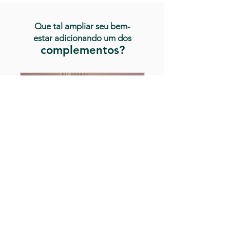
Que tal ampliar seu bem-
estar adicionando um dos
complementos?
Relax Dorsal
Reflexologia Podal - 6
Preço
R$ 140,00
Adicionar à bolsa