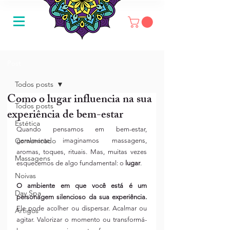
Post
Todos posts
Como o lugar influencia na sua
Todos posts
experiência de bem-estar
Estética
Quando pensamos em bem-estar, 
Comunicado
geralmente imaginamos massagens, 
aromas, toques, rituais. Mas, muitas vezes 
Massagens
esquecemos de algo fundamental: o 
lugar
.
Noivas
O ambiente em que você está é um 
Day Spa
personagem silencioso da sua experiência.
Ele pode acolher ou dispersar. Acalmar ou 
Artigos
agitar. Valorizar o momento ou transformá-